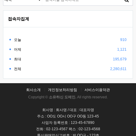
접속자집계
오늘
910
어제
1,121
최대
195,679
전체
2,280,611
회사소개
개인정보처리방침
서비스이용약관
Copyright ©
소유하신 도메인.
All rights reserved.
회사명 : 회사명 / 대표 : 대표자명
주소 : OO도 OO시 OO구 OO동 123-45
사업자 등록번호 : 123-45-67890
전화 : 02-123-4567 팩스 : 02-123-4568
통신판매업신고번호 : 제 OO구 - 123호