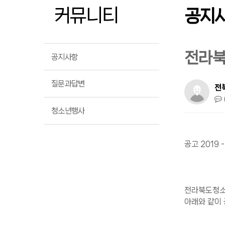
커뮤니티
공지
전라북
공지사항
질문과답변
전
청소년행사
공고 2019 
전라북도
전라북도청소
아래와 같이 
201
전라북