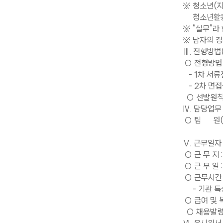
※ 청소년(지
청소년활동 
※ “실무”라
※ 남자의 경
Ⅲ. 전형방법
○ 전형방법
- 1차 서류
- 2차 면접
○ 선발원칙 
Ⅳ. 담당업무
○ 팀 원(정
Ⅴ. 근무일자
○ 근 무 지
○ 근 무 일 
○ 근무시간 
- 기관 특
○ 급여 및 
○ 채용발령 