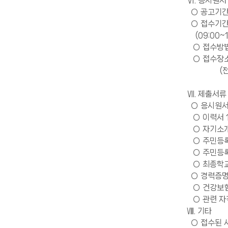
Ⅵ. 응시원서
○ 공고기간 : 
○ 접수기간 : 
(09:00~1
○ 접수방법
○ 접수장소 
(전주시 완
Ⅶ. 제출서류
○ 응시원서 
○ 이력서 
○ 자기소개서
○ 주민등록등
○ 주민등록초
○ 최종학교 
○ 경력증명
○ 건강보험
○ 관련 자격
Ⅷ. 기타
○ 접수된 