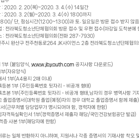
 접수
2020. 2. 20(목)~2020. 3. 4.(수) 14일간
2020. 3. 2(월)~2020. 3. 4(수) 18:00까지
8:00/ 단, 점심시간(12:00~13:00)과 토․일요일은 방문 접수 받지 않음
 : 전라북도청소년단체협의회 방문 접수 및 우편 접수(마감일 도착분에 
: 전라북도청소년단체협의회(전화 287-7930)
산구 전주천동로264 JK사이언스 2층 전라북도청소년단체협의
1부 (붙임양식,
www.jbyouth.com
공지사항 다운로드)
1부(자유양식)
 1부(A4용지 2매 이내)
본 1부 (주민등록번호 뒷자리 - 비공개 형태)
본 1부(주민등록번호 뒷자리 - 비공개 형태,남자의 경우 병역사항 기재
졸업증명서(대학원 졸업(예정)자의 경우 대학교 졸업증명서 함께 제출)
서(근무처별 담당업무가 명시되어야 함, 경력자에 한함)
자격득실확인서 1부(경력증명서 제출자 해당/국민건강보험공단 발급)
증 사본 1부(해당자에 한함)
서류는 일체 반환하지 아니하며, 지원서나 각종 증명서의 기재사항 착오 