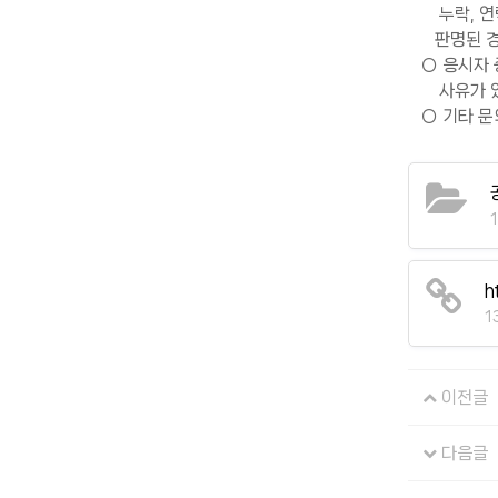
누락, 연락
판명된 경우
○ 응시자 
사유가 있을
○ 기타 문의
h
1
이전글
다음글