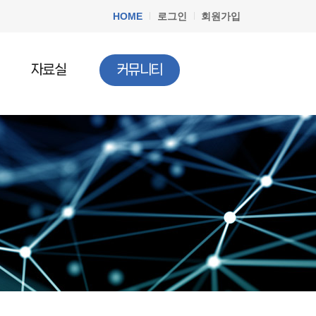
HOME
로그인
회원가입
자료실
커뮤니티
공지사항
청소년법률
질문과답변
청소년정책
청소년행사
문서자료실
청소년 DB
청소년 관련기사