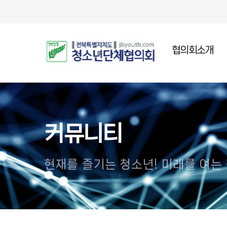
협의회소개
인사말
설립목적
주요연혁
커뮤니티
조직임원
오시는길
현재를 즐기는 청소년! 미래를 여는