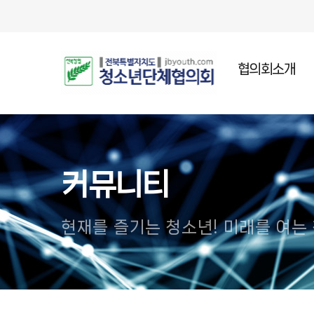
협의회소개
인사말
설립목적
주요연혁
커뮤니티
조직임원
오시는길
현재를 즐기는 청소년! 미래를 여는