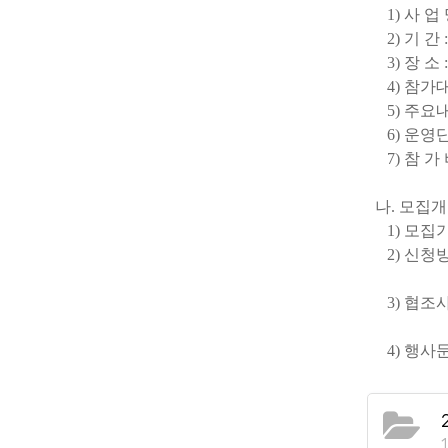
1)
사 업
2)
기 간
3)
장 소
4)
참가
5)
주요
6)
운영
7)
참 가
나
.
모집개
1)
모집
2)
신청
3)
협조
참가학생
4)
행사