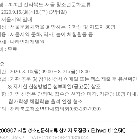
 명
: 2020
년 전라북도
-
서울 청소년문화교류
: 2020.9.15.(
화
)~18.(
금
) (3
박
4
일
)
:
서울지역 일대
대상
:
서울문화체험을 희망하는 중학생 및 지도자
80
명
내용
:
서울지역 문화
,
역사
,
놀이 체험활동 등
단체
:
나라인재개발원
 비
:
무료
요
기간
: 2020. 8. 10(
월
) 09:00 ~ 8. 21.(
금
) 18:00
방법
:
기관 공문 및
참가신청서 이메일 또는 팩스 제출 후 유선확인
※ 자세한 신청방법은 첨부파일(공고문) 참조
사항
:
개인 신청은 안되며
,
접수순 선착순 마감
,
기관당
10
명 이내
,
 체험학습 출석 인정 협조
문의
:
전라북도청소년단체협의회
(063-287-7930)
200807 서울 청소년문화교류 참가자 모집공고문.hwp
(112.5K)
154회 다운로드 | DATE : 2020-08-11 13:16:44