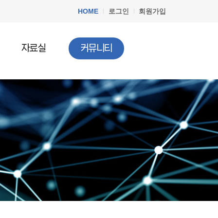
HOME
로그인
회원가입
자료실
커뮤니티
공지사항
청소년법률
질문과답변
청소년정책
청소년행사
문서자료실
청소년 DB
청소년 관련기사