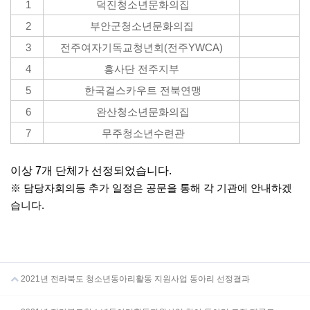
1
덕진청소년문화의집
2
부안군청소년문화의집
3
전주여자기독교청년회(전주YWCA)
4
흥사단 전주지부
5
한국걸스카우트 전북연맹
6
완산청소년문화의집
7
무주청소년수련관
이상 7개 단체가 선정되었습니다.
※ 담당자회의등 추가 일정은 공문을 통해 각 기관에 안내하겠
습니다.
2021년 전라북도 청소년동아리활동 지원사업 동아리 선정결과