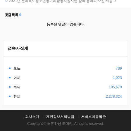
2021년 전라북도청소년동아리활동지원사업 참여 동아리 모집 재공고
댓글목록
0
등록된 댓글이 없습니다.
접속자집계
오늘
789
어제
1,023
최대
195,679
전체
2,278,324
회사소개
개인정보처리방침
서비스이용약관
Copyright ©
소유하신 도메인.
All rights reserved.