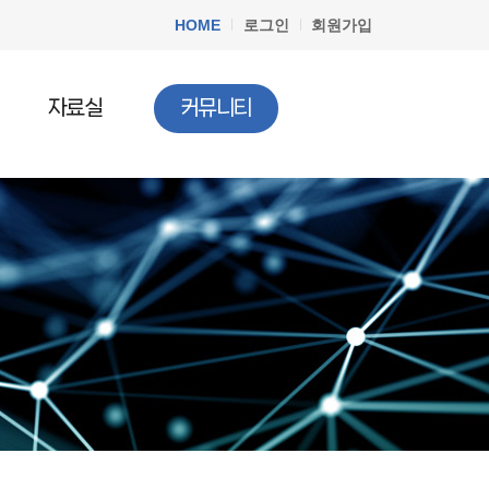
HOME
로그인
회원가입
자료실
커뮤니티
공지사항
청소년법률
질문과답변
청소년정책
청소년행사
문서자료실
청소년 DB
청소년 관련기사