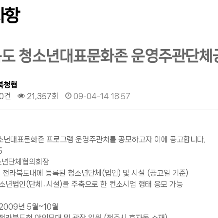
사항
도 청소년대표문화존 운영주관단체
북청협
0건
21,357회
09-04-14 18:57
소년대표문화존 프로그램 운영주관처를 공모하고자 이에 공고합니다.
5
소년단체협의회장
: 전라북도내에 등록된 청소년단체(법인) 및 시설 (공고일 기준)
인(단체․시설)을 주축으로 한 컨소시엄 형태 응모 가능
2009년 5월~10월
 전라북도청 야외무대 및 광장 일원 (전주시 효자동 소재)