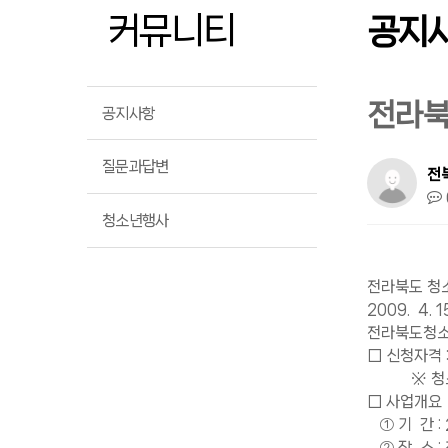
커뮤니티
공지
전라북
공지사항
질문과답변
전
청소년행사
전라북도 청
2009. 4. 1
전라북도청
□ 신청자격 
※ 청소년법
□ 사업개요
① 기 간 : 
② 장 소 :