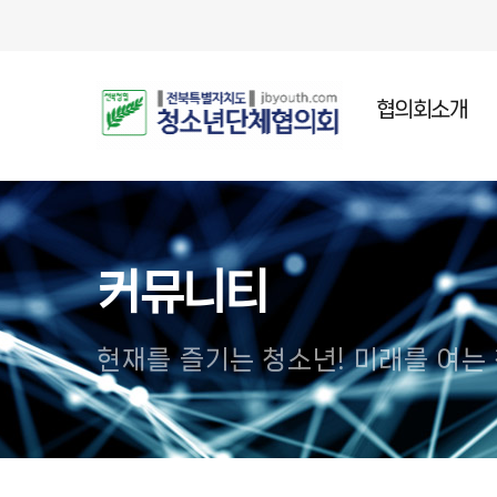
협의회소개
인사말
설립목적
주요연혁
커뮤니티
조직임원
오시는길
현재를 즐기는 청소년! 미래를 여는