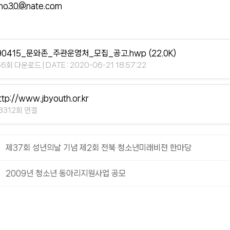
nno30@nate.com
90415_문와존_주관운영처_모집_공고.hwp
(22.0K)
56회 다운로드 | DATE : 2020-06-21 18:57:22
ttp://www.jbyouth.or.kr
3312회 연결
제37회 성년의날 기념 제2회 전북 청소년미래비젼 한마당
2009년 청소년 동아리지원사업 공모