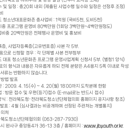
및 일정 : 총20회 내외 (제출된 사업수행 일수와 일정은 선정후 조정)
업비
청소년대표문화존 총사업비 : 1억원 (국비5천, 도비5천)
중 프로그램 운영비 80백만원 (1회당 3백만원~4백만원정도)
중 20백만원은 전체행사 운영비 및 홍보비
, 사업자등록증(고유번호증) 사본 각 5부.
로 신청할 경우 : 각 단체별 사본 전부첨부
대표 청소년문화존 프로그램 운영사업계획 신청서 5부. (별첨1 양식)
의 형식과 내용은 자유롭게 하되 전체 분량은 A4용지 5쪽 이내로 작성
류는 반환하지 않습니다.
 방법 발표
2009. 4. 15(수) ~ 4. 20(월) 18:00까지 도착분에 한함
: 방문 접수 및 우편(등기)접수 (E-mail로는 반드시 접수)
식 : 전라북도청･전라북도청소년단체협의회 홈페이지 공지사항 참조)
발표 : 4월 (심사결과는 비공개하며 선정된 주관처는 개별통지)
문의처
라북도청소년단체협의회 (063-287-7930)
시 완사구 중앙동4가 36-13 3층 / 홈페이지 :
www.jbyouth.or.kr