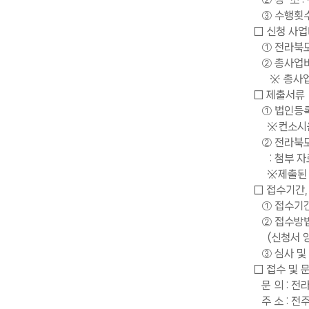
③ 수행횟수 
□ 신청 사
① 전라북도 
② 총사업비
※ 총사업비
□ 제출서류
① 법인등록증
※컨소시움으
② 전라북도 
: 첨부 자료
※제출된 서
□ 접수기간,
① 접수기간 : 
② 접수방법 
(신청서 양
③ 심사 및 
□ 접수 및 
문 의 : 전
주 소 : 전주