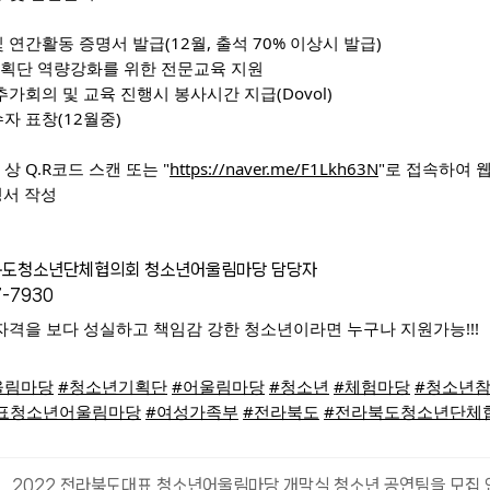
대식 및 연간활동 증명서 발급(12월, 출석 70% 이상시 발급)
소년기획단 역량강화를 위한 전문교육 지원
 외 추가회의 및 교육 진행시 봉사시간 지급(Dovol)
 우수자 표창(12월중)
스터 상 Q.R코드 스캔 또는 "
https://naver.me/F1Lkh63N
"
로 접속하여 웹
 신청서 작성
사)전라북도청소년단체협의회 청소년어울림마당 담당자
87-7930 
한 자격을 보다 성실하고 책임감 강한 청소년이라면 누구나 
지원가능!!!
울림마당
#청소년기획단
#어울림마당
#청소년
#체험마당
#청소년
표청소년어울림마당
#여성가족부
#전라북도
#전라북도청소년단체
2022 전라북도대표 청소년어울림마당 개막식 청소년 공연팀을 모집 