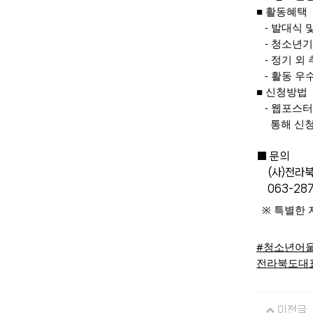
■ 활동혜택
   - 발
   - 청
   - 정기
   - 활동
■ 신청방법
   - 웹포
     통해
■ 문의
    (
    063-2
  ※ 특별
#청소년어
전라북도대
이전글