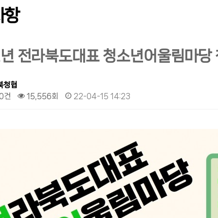
사항
2년 전라북도대표 청소년어울림마당 
북청협
0건
15,556회
22-04-15 14:23