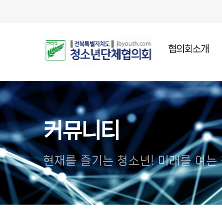
협의회소개
인사말
설립목적
주요연혁
커뮤니티
조직임원
오시는길
현재를 즐기는 청소년! 미래를 여는