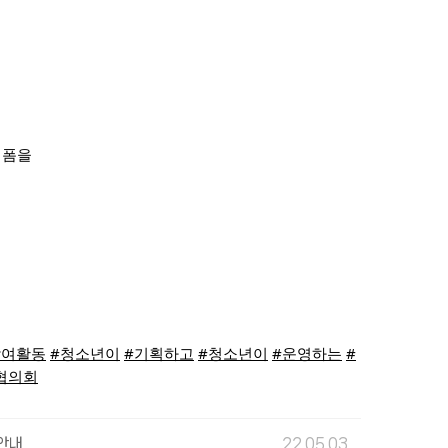
폼을 
참여활동
#청소년이
#기획하고
#청소년이
#운영하는
#
협의회
안내
22.05.03