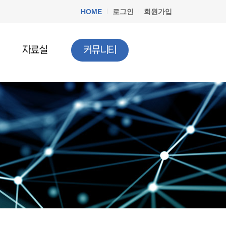
HOME
로그인
회원가입
자료실
커뮤니티
공지사항
청소년법률
질문과답변
청소년정책
청소년행사
문서자료실
청소년 DB
청소년 관련기사