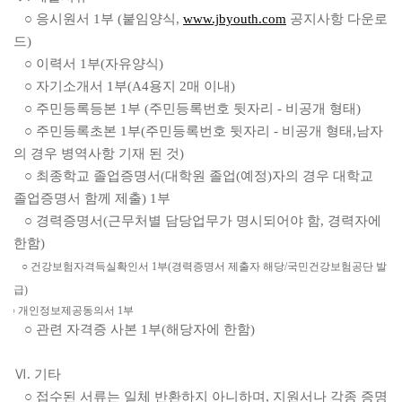
○ 응시원서 1부 (붙임양식,
www.jbyouth.com
공지사항 다운로
드)
○ 이력서 1부(자유양식)
○ 자기소개서 1부(A4용지 2매 이내)
○ 주민등록등본 1부 (주민등록번호 뒷자리 - 비공개 형태)
○ 주민등록초본 1부(주민등록번호 뒷자리 - 비공개 형태,남자
의 경우 병역사항 기재 된 것)
○ 최종학교 졸업증명서(대학원 졸업(예정)자의 경우 대학교
졸업증명서 함께 제출) 1부
○ 경력증명서(근무처별 담당업무가 명시되어야 함, 경력자에
한함)
○ 건강보험자격득실확인서 1부(경력증명서 제출자 해당/국민건강보험공단 발
급)
○
개인정보제공동의서
1
부
○ 관련 자격증 사본 1부(해당자에 한함)
Ⅵ. 기타
○ 접수된 서류는 일체 반환하지 아니하며, 지원서나 각종 증명