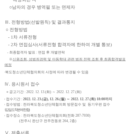
○남자의 경우 병역필 또는 면제자
Ⅲ. 전형방법(선발원칙) 및 결과통지
○ 전형방법
- 1차 서류전형
- 2차 면접심사(서류전형 합격자에 한하여 개별 통보)
-
최종합격자 발표
:
면접 후 개별연락
※
신원조회
,
성범죄경력 및 아동학대 관련 범죄 전력 조회 후 최종합격발표
예정
전라북도청소년단체협의회의 사정에 따라 변경될 수 있음
Ⅳ. 응시원서 접수
○
공고기간
: 2022. 12. 13.(화
)
～
2022. 12. 27.(화
)
○
접수기간
:
2022. 12. 23.(금
), 12. 26.(월)
～
2022. 12. 27.(화
) 18:00
까지
○
접수방법
:
전라북도청소년단체협의회 방문접수 및 등기우편 접수
(
마감일 도착분에 한함
)
○
접수장소
:
전라북도청소년단체협의회
(
전화
287-7930)
(
전주시 완산구 전주천동로
264, 2
층
)
Ⅴ. 제출서류