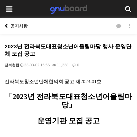
공지사항
2023년 전라북도대표청소년어울림마당 행사 운영단
체 모집 공고
전북청협
23-03-02 15:56
11,238
0
본문
전라북도청소년단체협의회 공고 제
2023-01
호
「
2023
년 전라북도대표청소년어울림마
당
」
운영기관 모집 공고