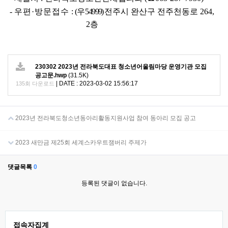
-
우편
·
방문접수
:
(
우
54999)
전주시 완산구 전주천동로
264,
2
층
230302 2023년 전라북도대표 청소년어울림마당 운영기관 모집
공고문.hwp
(31.5K)
|
DATE : 2023-03-02 15:56:17
135회 다운로드
2023년 전라북도청소년동아리활동지원사업 참여 동아리 모집 공고
2023 새만금 제25회 세계스카우트잼버리 주제가
댓글목록
0
등록된 댓글이 없습니다.
접속자집계