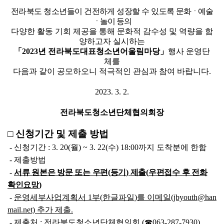
전라북도 청소년들이 건전하게 성장할 수 있도록
문화
ㆍ
예술
ㆍ
놀이 등의
다양한 활동 기회 제공을 통해 문화적 감수성 및 역량을 함
양하고자 실시하는
「
2023
년 전라북도대표청소년어울림마당
」
행사 운영단
체를
다음과 같이 공모하오니 적극적인 관심과 참여 바랍니다
.
2023. 3. 2.
전라북도청소년단체협의회장
□ 신청기간 및 제출 방법
-
신청기간
: 3. 20(
월
) ~ 3. 22(
수
) 18:00
까지 도착분에 한함
-
제출방법
-
서류 원본은 방문 또는 우편
(
등기
)
제출
(
우편접수 후 전화
확인요망
)
-
운영세부사업계획서
1
부
(
한글파일
)
를 이메일
(jbyouth@han
mail.net)
추가 제출.
-
제출처
:
전라북도청소년단체협의회
(
☎
063-287-7930)