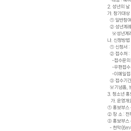
2. 성년의 
가. 참가대상
① 일반참여
② 성년계례 
※성년계례 및
나. 신청방법
① 신청서 
② 접수처 :
-접수문의 : 
-우편접수 :
-이메일접수
③ 접수기간 : 
※기념품, 
3. 청소년 
가. 운영개
① 홍보부스 운영
② 장 소 :
③ 홍보부스 
- 천막(6m×