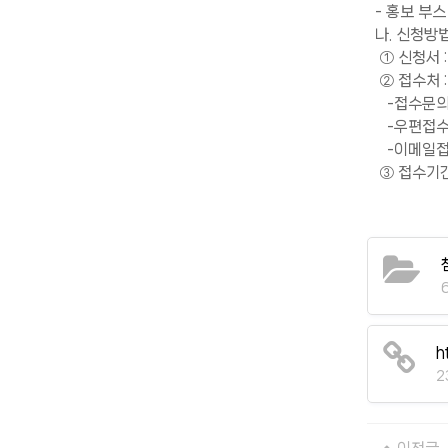
- 홍보 부스
나. 신청방
① 신청서 
② 접수처 :
-접수문의 : 
-우편접수 :
-이메일접수
③ 접수기간 :
h
2