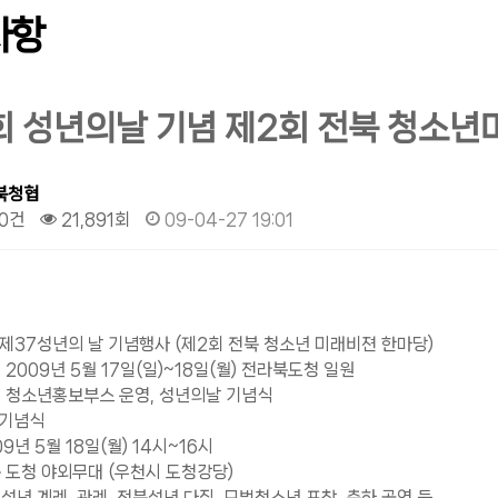
사항
회 성년의날 기념 제2회 전북 청소
북청협
0건
21,891회
09-04-27 19:01
 : 제37성년의 날 기념행사 (제2회 전북 청소년 미래비젼 한마당)
 2009년 5월 17일(일)~18일(월) 전라북도청 일원
: 청소년홍보부스 운영, 성년의날 기념식
 기념식
09년 5월 18일(월) 14시~16시
북 도청 야외무대 (우천시 도청강당)
비성년 계례, 관례, 전북성년 다짐, 모범청소년 표창, 축하 공연 등