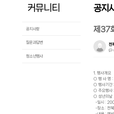
커뮤니티
공지
제37
공지사항
질문과답변
전
청소년행사
1. 행사개요
○ 행 사 명
○ 행사기간 :
○ 주요행사 
○ 성년의날
-일시 : 20
-장소 : 전
-내용 : 예