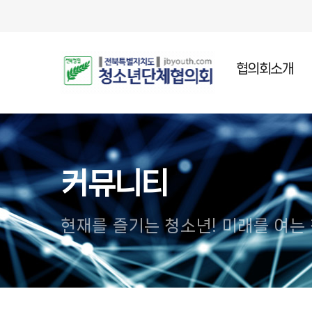
협의회소개
인사말
설립목적
주요연혁
커뮤니티
조직임원
오시는길
현재를 즐기는 청소년! 미래를 여는