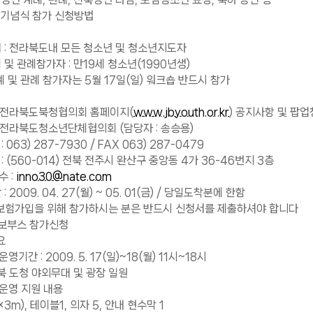
날 기념식 참가 신청방법
 : 전라북도내 모든 청소년 및 청소년지도자
및 관례참가자 : 만19세 청소년(1990년생)
 관례 참가자는 5월 17일(일) 워크숍 반드시 참가
: 전라북도북청협의회 홈페이지(
www.jbyouth.or.kr
) 공지사항 및 팝업
 전라북도청소년단체협의회 (담당자 : 송승용)
063) 287-7930 / FAX 063) 287-0479
 (560-014) 전북 전주시 완산구 중앙동 4가 36-46번지 3층
 :
inno30@nate.com
2009. 04. 27(월) ~ 05. 01(금) / 당일도착분에 한함
보험가입을 위해 참가하시는 분은 반드시 신청서를 제출하셔야 합니다
홍보부스 참가신청
요
기간 : 2009. 5. 17(일)~18(월) 11시~18시
 전북 도청 야외무대 및 광장 일원
운영 지원 내용
3m), 테이블1, 의자 5, 안내 현수막 1