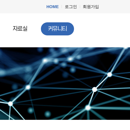
HOME
로그인
회원가입
자료실
커뮤니티
공지사항
청소년법률
질문과답변
청소년정책
청소년행사
문서자료실
청소년 DB
청소년 관련기사