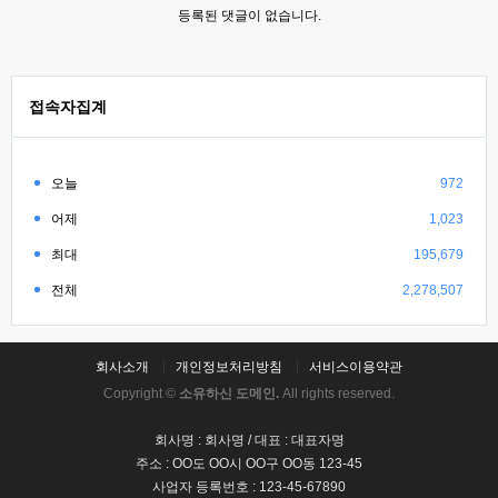
등록된 댓글이 없습니다.
접속자집계
오늘
972
어제
1,023
최대
195,679
전체
2,278,507
회사소개
개인정보처리방침
서비스이용약관
Copyright ©
소유하신 도메인.
All rights reserved.
회사명 : 회사명 / 대표 : 대표자명
주소 : OO도 OO시 OO구 OO동 123-45
사업자 등록번호 : 123-45-67890