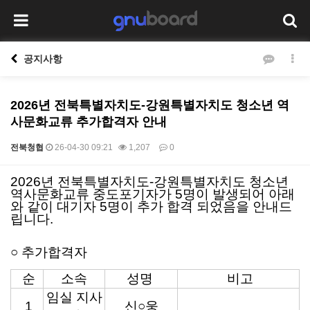
공지사항
2026년 전북특별자치도-강원특별자치도 청소년 역
사문화교류 추가합격자 안내
전북청협
26-04-30 09:21
1,207
0
2026년 전북특별자치도-강원특별자치도 청소년
본문
역사문화교류 중도포기자가 5명이 발생되어 아래
와 같이 대기자 5명이 추가 합격 되었음을 안내드
립니다.
○ 추가합격자
순
소속
성명
비고
임실 지사
1
신○웅