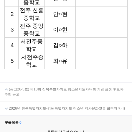
중학교
전주 신흥
2
안○현
중학교
전주 중앙
3
이○현
중학교
서전주중
4
김○하
학교
서전주중
5
최○유
학교
(공고26-5호) 제10회 전북특별자치도 청소년지도자대회 기념 표창 후보자
추천 공고
2026년 전북특별자치도-강원특별자치도 청소년 역사문화교류 합격자 안내
댓글목록
0