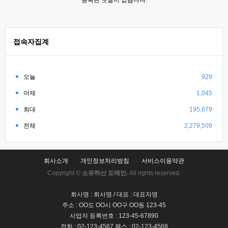
등록된 댓글이 없습니다.
접속자집계
오늘
929
어제
1,045
최대
195,679
전체
2,279,509
회사소개
개인정보처리방침
서비스이용약관
Copyright ©
소유하신 도메인.
All rights reserved.
회사명 : 회사명 / 대표 : 대표자명
주소 : OO도 OO시 OO구 OO동 123-45
사업자 등록번호 : 123-45-67890
전화 : 02-123-4567 팩스 : 02-123-4568