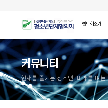
협의회소개
인사말
설립목적
주요연혁
커뮤니티
조직임원
오시는길
현재를 즐기는 청소년! 미래를 여는