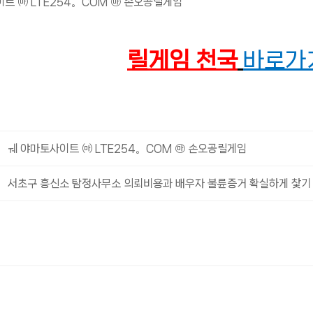
트 ㈒ LTE254。COM ㉲ 손오공릴게임
릴게임 천국
바로가기 
ㅞ 야마토사이트 ㈒ LTE254。COM ㉲ 손오공릴게임
서초구 흥신소 탐정사무소 의뢰비용과 배우자 불륜증거 확실하게 찿기