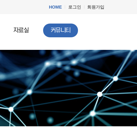
HOME
로그인
회원가입
자료실
커뮤니티
공지사항
청소년법률
질문과답변
청소년정책
청소년행사
문서자료실
청소년 DB
청소년 관련기사