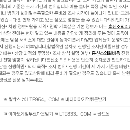
하나의 기준은 조사 기간과 범위입니다.​예를 들어• 특정 날짜 확인 조사• 
나 범위가 넓어질수록필요한 준비와 조사 시간이 늘어나게 됩니다.​그래서
 있습니다.​​​3. 현재 가지고 있는 정보도 영향을 줄 수 있습니다​의뢰인이 
사진• 차량 정보• 활동 지역• 연락 기록​같은 기본 정보가 어느
흥신소의뢰
서 상담 전에는 현재 알고 있는 내용을 간단하게 정리해 두는 것이 도움이 되
에는 탐정 서비스에 대한 관심이 높아지면서 다양한 업체들이 운영되고 있
서 진행되는지 여부입니다.​합법적인 절차로 진행된 조사만이필요할 경우 
 때는• 상담 과정의 투명성• 조사 방식 설명 여부•
흥신소의뢰비용
진행 
인 진행 방향이 정리됩니다​흥신소 의뢰비용은 단순히 숫자로만 판단하기
상담을 진행하면• 의뢰 목적• 조사 범위• 진행 기간​이 세 가지 기준을 바
되는 경우도 있고상황에 따라 준비가 필요한 경우도 있습니다.​혹시 남원
글로 질문 남겨주세요.​​​
ㄾ 릴박스 ㈐ LTE954。COM ㄼ 바다이야기먹튀돈받기
ㄿ 야마토게임무료다운받기 ㅽ LTE833。COM ㅨ 골드몽