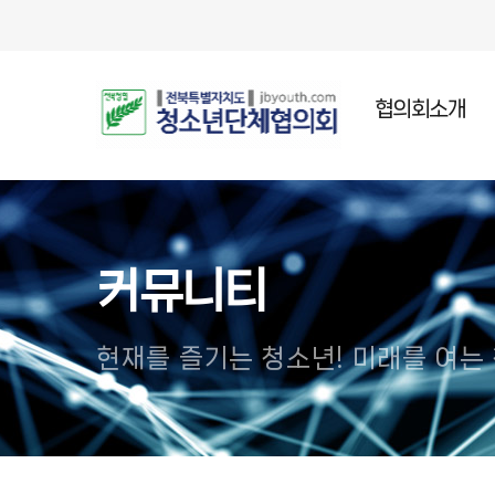
협의회소개
인사말
설립목적
주요연혁
커뮤니티
조직임원
오시는길
현재를 즐기는 청소년! 미래를 여는