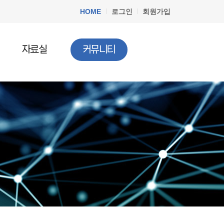
HOME
로그인
회원가입
자료실
커뮤니티
공지사항
청소년법률
질문과답변
청소년정책
청소년행사
문서자료실
청소년 DB
청소년 관련기사