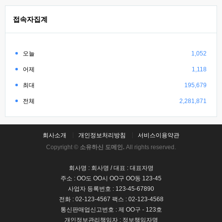
접속자집계
오늘
1,052
어제
1,118
최대
195,679
전체
2,281,871
회사소개
개인정보처리방침
서비스이용약관
Copyright ©
소유하신 도메인.
All rights reserved.
회사명 : 회사명 / 대표 : 대표자명
주소 : OO도 OO시 OO구 OO동 123-45
사업자 등록번호 : 123-45-67890
전화 : 02-123-4567 팩스 : 02-123-4568
통신판매업신고번호 : 제 OO구 - 123호
개인정보관리책임자 : 정보책임자명