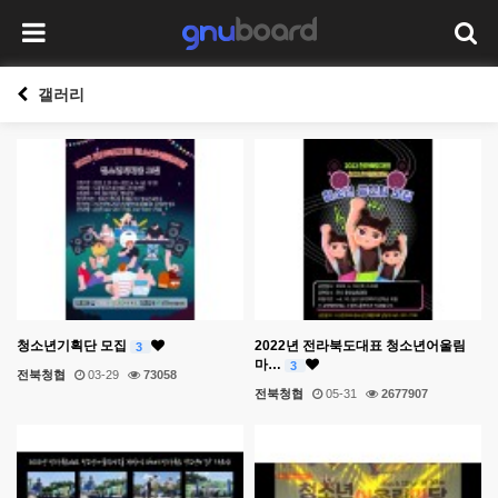
갤러리
청소년기획단 모집
2022년 전라북도대표 청소년어울림
3
마…
3
전북청협
03-29
73058
전북청협
05-31
2677907