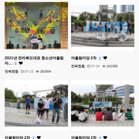
2021년 전라북도대표 청소년어울림
어울림마당 2차
2
마…
3
전북청협
07-24
161389
전북청협
07-23
262604
어울림마당 2차
어울림마당 2차
2
2