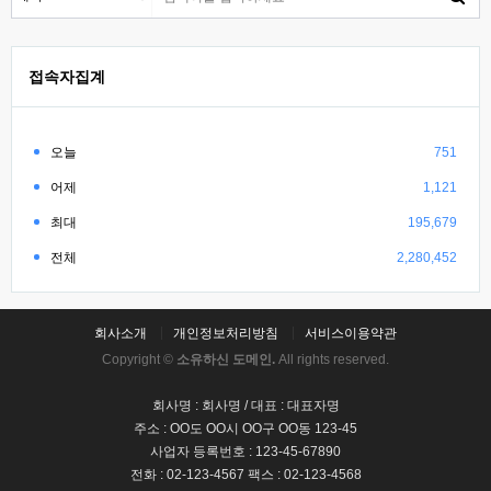
접속자집계
오늘
751
어제
1,121
최대
195,679
전체
2,280,452
회사소개
개인정보처리방침
서비스이용약관
Copyright ©
소유하신 도메인.
All rights reserved.
회사명 : 회사명 / 대표 : 대표자명
주소 : OO도 OO시 OO구 OO동 123-45
사업자 등록번호 : 123-45-67890
전화 : 02-123-4567 팩스 : 02-123-4568