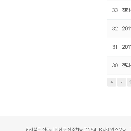
33
전라
32
20
31
20
30
전라
맨끝
전라북도 전주시 완산구 전주천동로 264, JK사이언스 2층