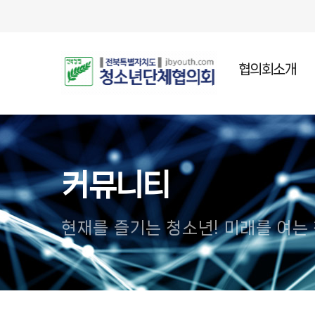
협의회소개
인사말
설립목적
주요연혁
커뮤니티
조직임원
오시는길
현재를 즐기는 청소년! 미래를 여는