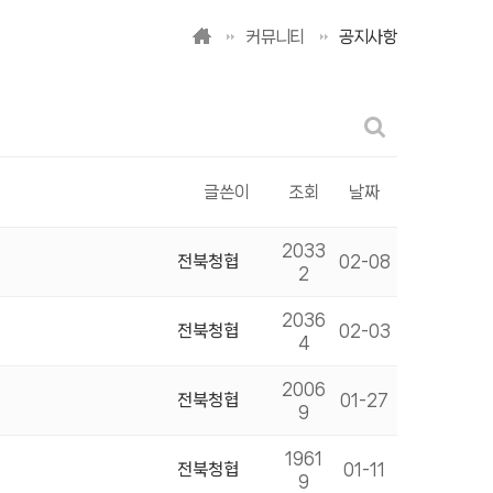
커뮤니티
공지사항
글쓴이
조회
날짜
2033
전북청협
02-08
2
2036
전북청협
02-03
4
2006
전북청협
01-27
9
1961
전북청협
01-11
9