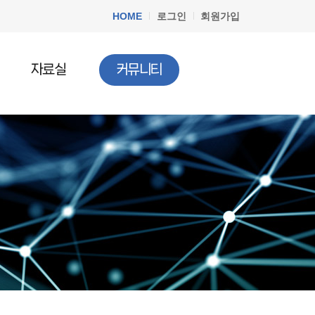
HOME
로그인
회원가입
자료실
커뮤니티
공지사항
청소년법률
질문과답변
청소년정책
청소년행사
문서자료실
청소년 DB
청소년 관련기사