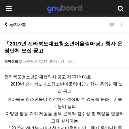
공지사항
「2019년 전라북도대표청소년어울림마당」행사 운
영단체 모집 공고
전북청협
19-03-19 22:33
19,821
0
본문
전라북도청소년단체협의회 공고 제2019-03호
「2019년 전라북도대표청소년어울림마당」행사 운영단체 모
집 공고
전라북도 청소년들이 건전하게 성장할 수 있도록 문화ㆍ예술
ㆍ놀이 등의
다양한 활동 기회 제공을 통해 문화적 감수성 및 역량을 함양하
고자 실시하는
「2019년 전라북도대표청소년어울림마당」행사 운영단체를