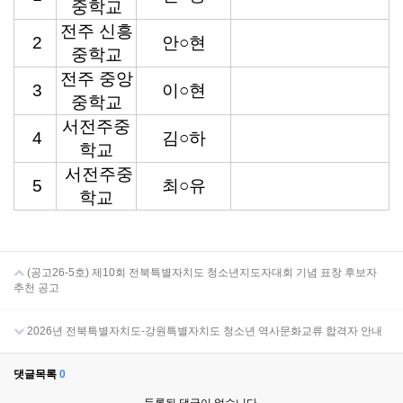
중학교
전주 신흥
2
안○현
중학교
전주 중앙
3
이○현
중학교
서전주중
4
김○하
학교
서전주중
5
최○유
학교
(공고26-5호) 제10회 전북특별자치도 청소년지도자대회 기념 표창 후보자
추천 공고
2026년 전북특별자치도-강원특별자치도 청소년 역사문화교류 합격자 안내
댓글목록
0