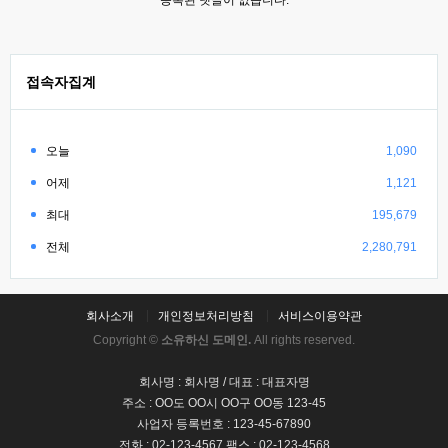
등록된 댓글이 없습니다.
접속자집계
오늘
1,090
어제
1,121
최대
195,679
전체
2,280,791
회사소개
개인정보처리방침
서비스이용약관
Copyright ©
소유하신 도메인.
All rights reserved.
회사명 : 회사명 / 대표 : 대표자명
주소 : OO도 OO시 OO구 OO동 123-45
사업자 등록번호 : 123-45-67890
전화 : 02-123-4567 팩스 : 02-123-4568