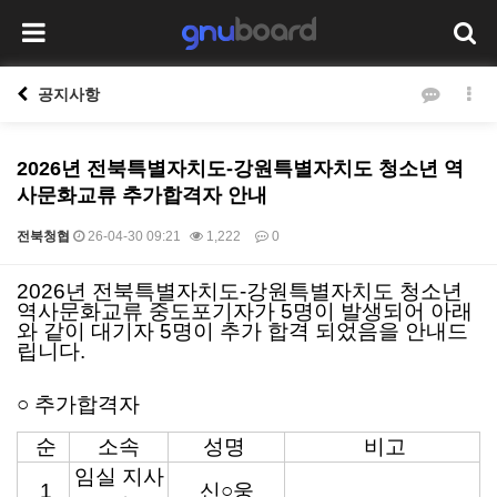
공지사항
2026년 전북특별자치도-강원특별자치도 청소년 역
사문화교류 추가합격자 안내
전북청협
26-04-30 09:21
1,222
0
2026년 전북특별자치도-강원특별자치도 청소년
본문
역사문화교류 중도포기자가 5명이 발생되어 아래
와 같이 대기자 5명이 추가 합격 되었음을 안내드
립니다.
○ 추가합격자
순
소속
성명
비고
임실 지사
1
신○웅